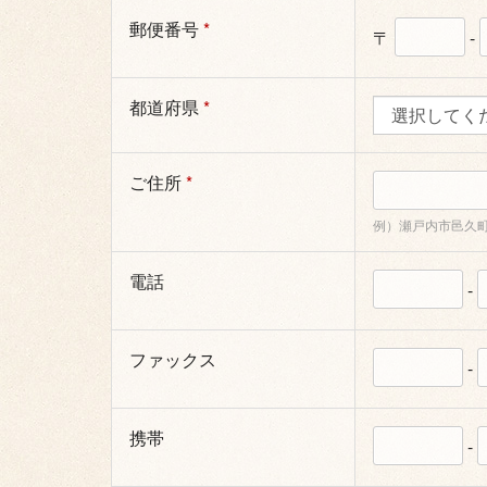
郵便番号
*
〒
-
都道府県
*
ご住所
*
例）瀬戸内市邑久町尾
電話
-
ファックス
-
携帯
-