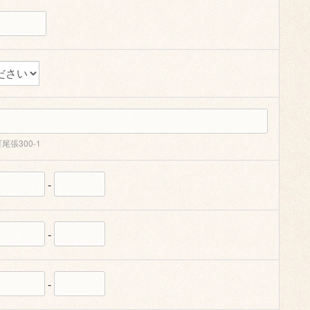
張300-1
-
-
-