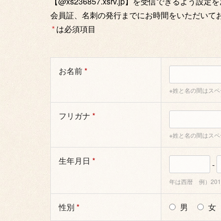
【@xs236857.xsrv.jp】を受信できるよう設
会員証、名刺の発行までにお時間をいただいて
*
は必須項目
お名前
*
※姓と名の間はス
フリガナ
*
※姓と名の間はス
生年月日
*
-
年は西暦 例）2016-
性別
*
男
女