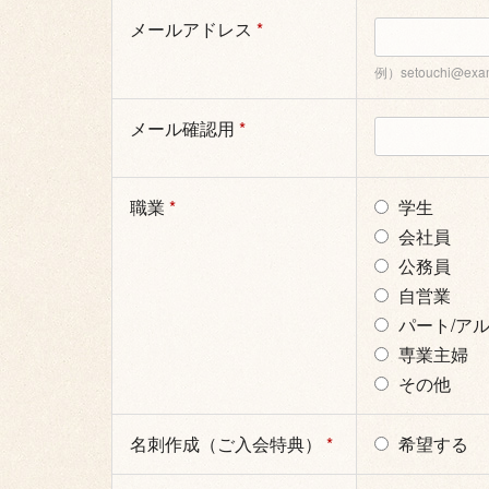
メールアドレス
*
例）setouchi@exa
メール確認用
*
職業
*
学生
会社員
公務員
自営業
パート/ア
専業主婦
その他
名刺作成（ご入会特典）
*
希望する