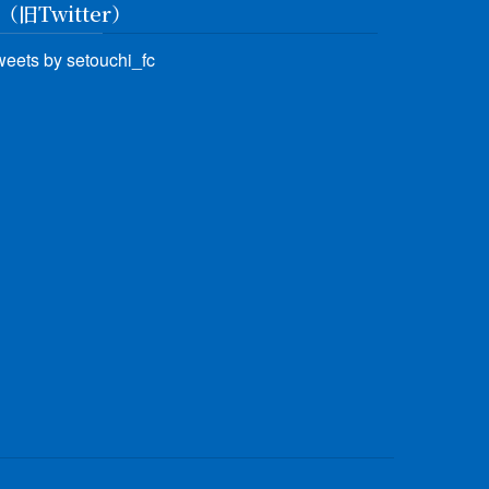
（旧Twitter）
weets by setouchi_fc